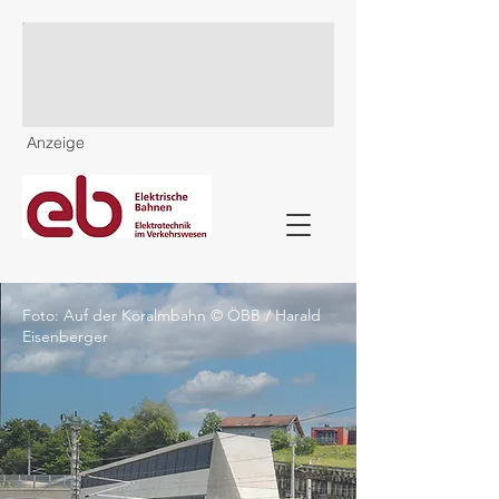
Anzeige
Foto: Auf der Koralmbahn © ÖBB / Harald
Eisenberger