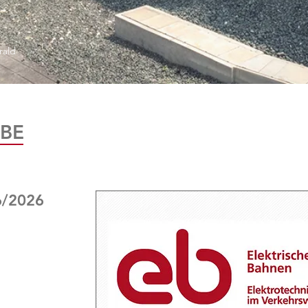
rald
BE
6/2026