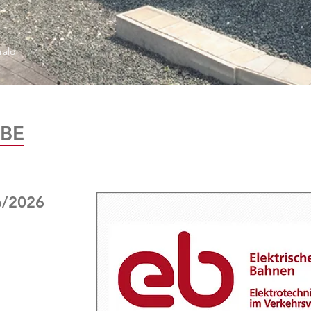
rald
BE
6/2026