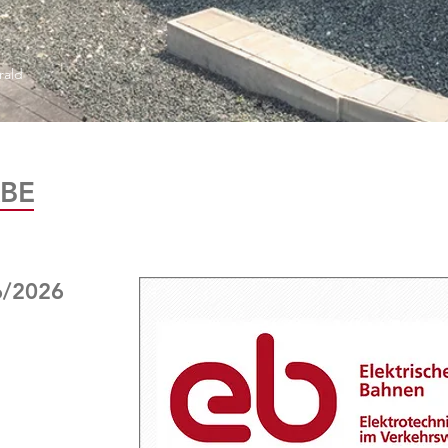
rald
BE
6/2026