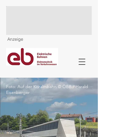
Anzeige
Foto: Auf der Koralmbahn © ÖBB / Harald
Eisenberger