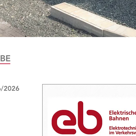
rald
BE
6/2026