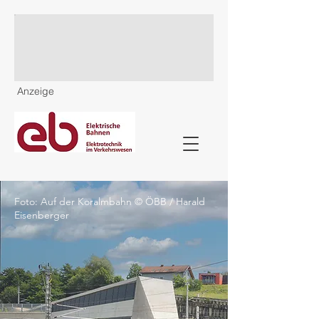
Anzeige
Foto: Auf der Koralmbahn © ÖBB / Harald
Eisenberger