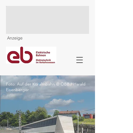
Anzeige
Foto: Auf der Koralmbahn © ÖBB / Harald
Eisenberger