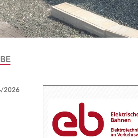
rald
BE
6/2026