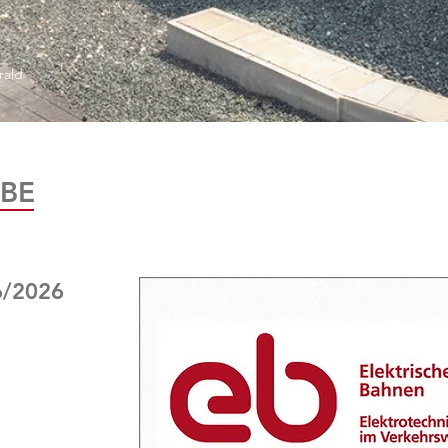
rald
BE
6/2026