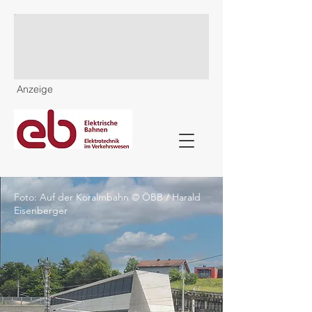
Anzeige
Foto: Auf der Koralmbahn © ÖBB / Harald
Eisenberger