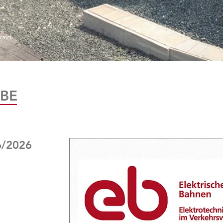
rald
BE
6/2026