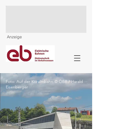
Anzeige
Foto: Auf der Koralmbahn © ÖBB / Harald
Eisenberger