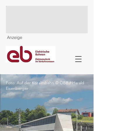
Anzeige
Foto: Auf der Koralmbahn © ÖBB / Harald
Eisenberger