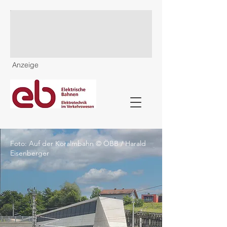
Anzeige
Foto: Auf der Koralmbahn © ÖBB / Harald
Eisenberger