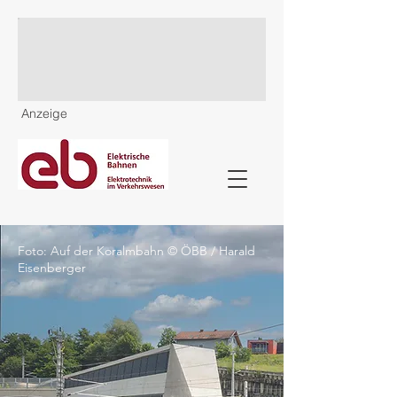
Anzeige
Foto: Auf der Koralmbahn © ÖBB / Harald
Eisenberger