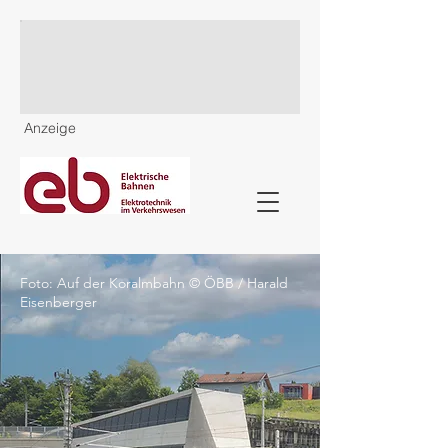
Anzeige
Foto: Auf der Koralmbahn © ÖBB / Harald
Eisenberger