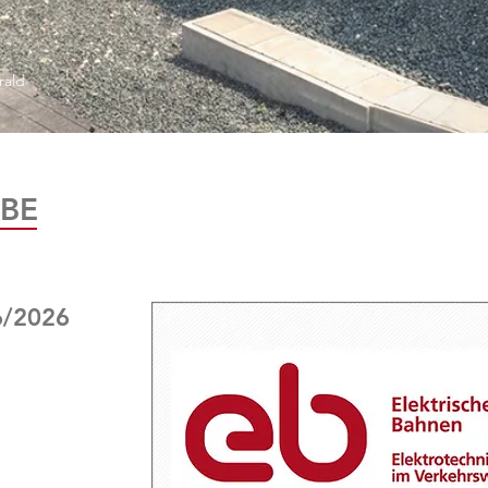
rald
BE
6/2026