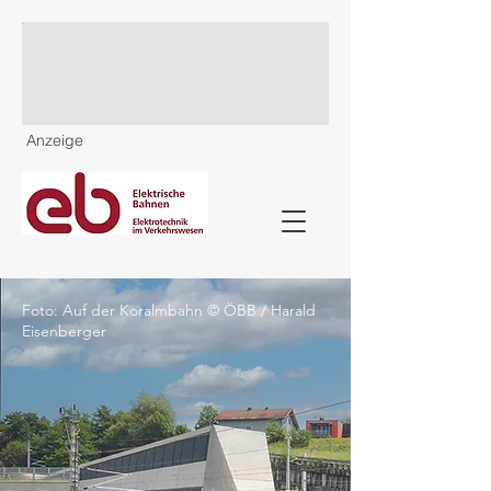
Anzeige
Foto: Auf der Koralmbahn © ÖBB / Harald
Eisenberger