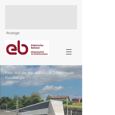
Anzeige
Foto: Auf der Koralmbahn © ÖBB / Harald
Eisenberger