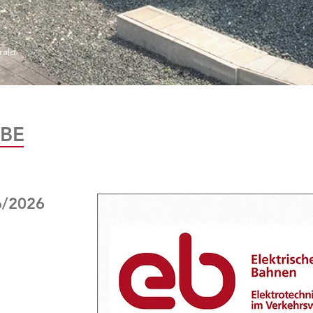
rald
BE
6/2026