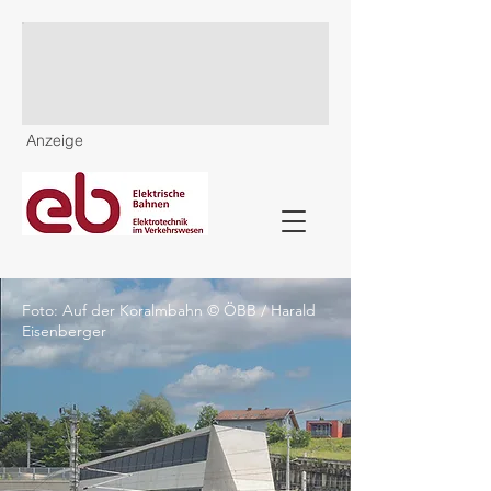
Anzeige
Foto: Auf der Koralmbahn © ÖBB / Harald
Eisenberger