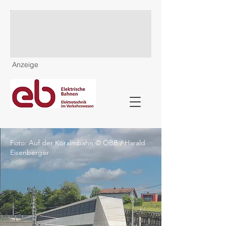
Anzeige
Foto: Auf der Koralmbahn © ÖBB / Harald
Eisenberger