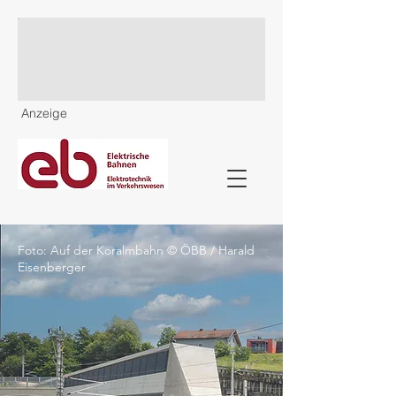
Anzeige
Foto: Auf der Koralmbahn © ÖBB / Harald
Eisenberger