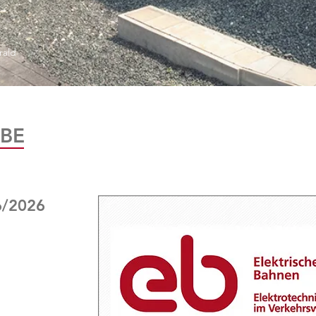
rald
BE
6/2026