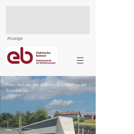
Anzeige
Foto: Auf der Koralmbahn © ÖBB / Harald
Eisenberger