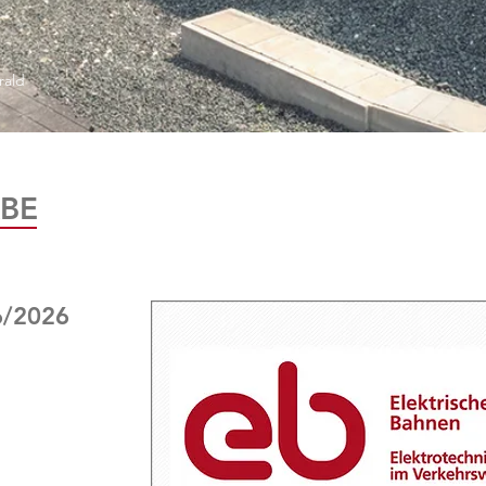
rald
BE
6/2026