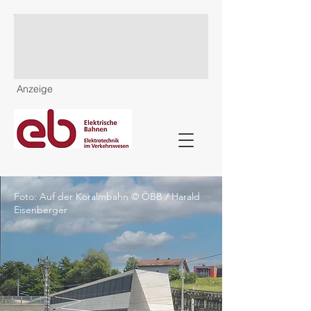
Anzeige
Foto: Auf der Koralmbahn © ÖBB / Harald
Eisenberger