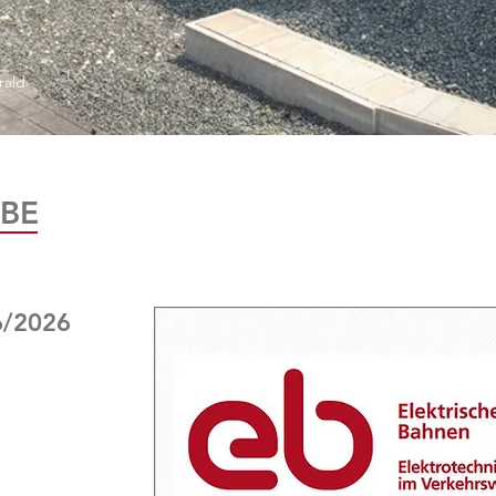
rald
BE
6/2026