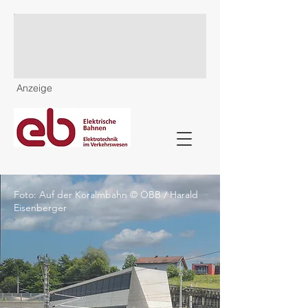
Anzeige
Foto: Auf der Koralmbahn © ÖBB / Harald
Eisenberger