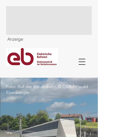
Anzeige
Foto: Auf der Koralmbahn © ÖBB / Harald
Eisenberger