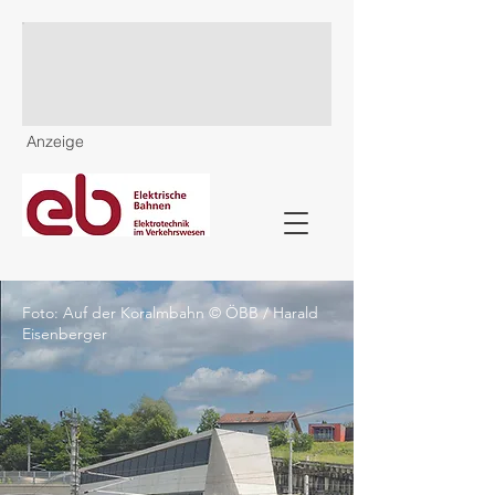
Anzeige
Foto: Auf der Koralmbahn © ÖBB / Harald
Eisenberger