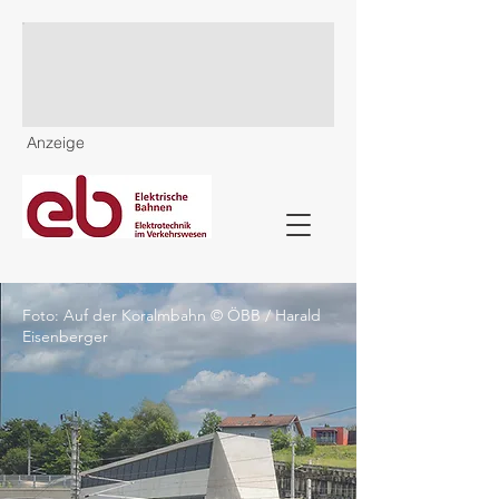
Anzeige
Foto: Auf der Koralmbahn © ÖBB / Harald
Eisenberger