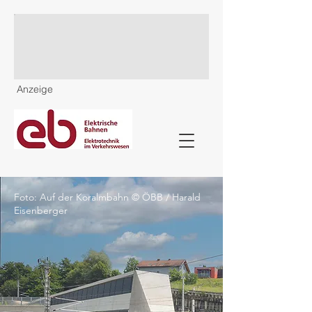
Anzeige
Foto: Auf der Koralmbahn © ÖBB / Harald
Eisenberger