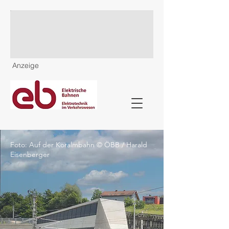
Anzeige
Foto: Auf der Koralmbahn © ÖBB / Harald
Eisenberger