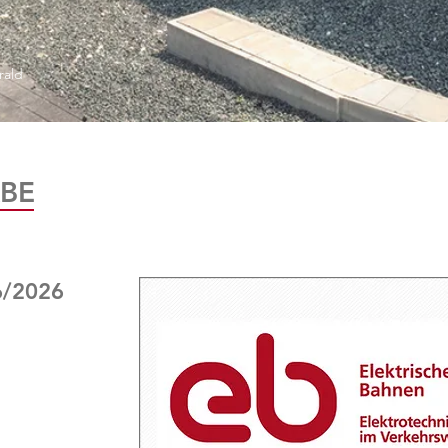
rald
BE
6/2026