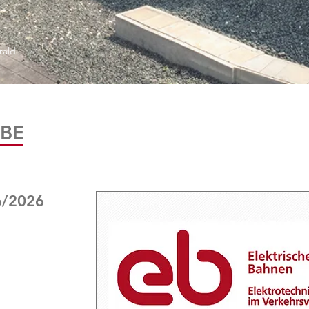
rald
BE
6/2026