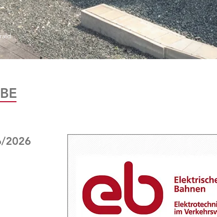
rald
BE
6/2026