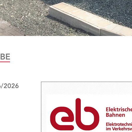
rald
BE
6/2026