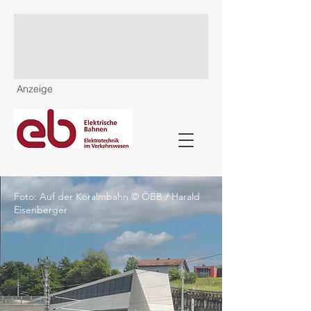
Anzeige
Foto: Auf der Koralmbahn © ÖBB / Harald
Eisenberger