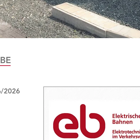
rald
BE
6/2026