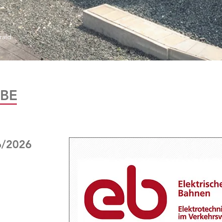
rald
BE
6/2026