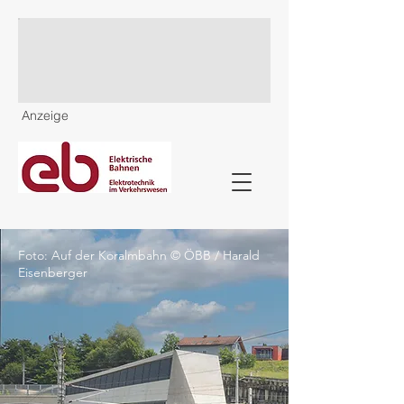
Anzeige
Foto: Auf der Koralmbahn © ÖBB / Harald
Eisenberger