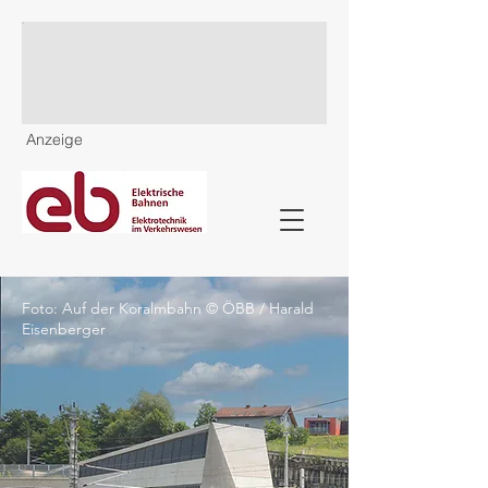
Anzeige
Foto: Auf der Koralmbahn © ÖBB / Harald
Eisenberger