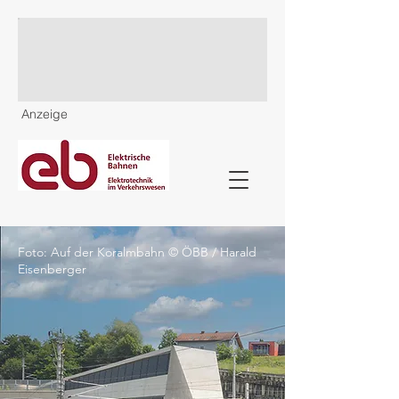
Anzeige
Foto: Auf der Koralmbahn © ÖBB / Harald
Eisenberger