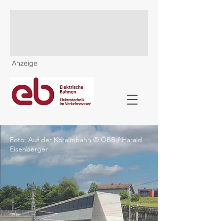
Anzeige
Foto: Auf der Koralmbahn © ÖBB / Harald
Eisenberger