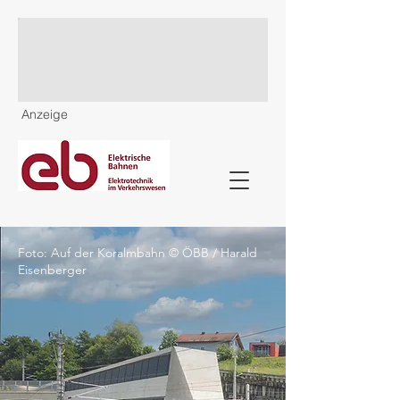
Anzeige
Foto: Auf der Koralmbahn © ÖBB / Harald
Eisenberger