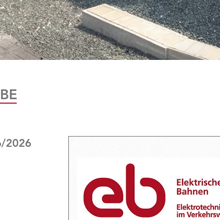
rald
BE
6/2026