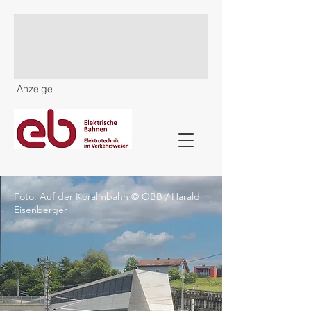
Anzeige
Foto: Auf der Koralmbahn © ÖBB / Harald
Eisenberger