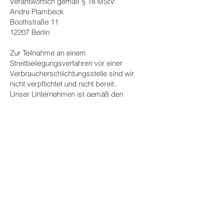
Verantwortlich gemäß § 18 MStV:
Andre Plambeck
Boothstraße 11
12207 Berlin
Zur Teilnahme an einem
Streitbeilegungsverfahren vor einer
Verbraucherschlichtungsstelle sind wir
nicht verpflichtet und nicht bereit.
Unser Unternehmen ist gemäß den
gesetzlichen Bestimmungen vom
Anwendungsbereich der
Barrierefreiheitsanforderungen und somit
von der Pflicht zur Erstellung und
Bereitstellung einer
Barrierefreiheitserklärung ausgenommen.
Impressum